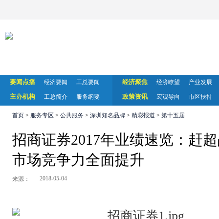
要闻点播
经济聚焦
经济要闻
工总要闻
经济瞭望
产业发展
主办机构
政策资讯
工总简介
服务纲要
宏观导向
市区扶持
首页
>
服务专区
>
公共服务
>
深圳知名品牌
>
精彩报道
>
第十五届
招商证券2017年业绩速览：赶
市场竞争力全面提升
2018-05-04
来源：