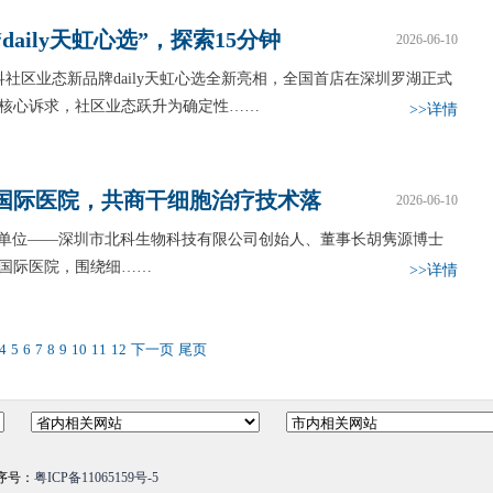
aily天虹心选”，探索15分钟
2026-06-10
科社区业态新品牌daily天虹心选全新亮相，全国首店在深圳罗湖正式
核心诉求，社区业态跃升为确定性……
>>详情
国际医院，共商干细胞治疗技术落
2026-06-10
业总会会员单位——深圳市北科生物科技有限公司创始人、董事长胡隽源博士
国际医院，围绕细……
>>详情
4
5
6
7
8
9
10
11
12
下一页
尾页
序号：
粤ICP备11065159号-5