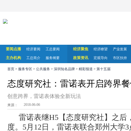
要闻点播
经济聚焦
经济要闻
工总要闻
经济瞭望
产业发展
主办机构
政策资讯
工总简介
服务纲要
宏观导向
市区扶持
首页
>
服务专区
>
公共服务
>
深圳知名品牌
>
精彩报道
>
第十五届
态度研究社：雷诺表开启跨界餐
创意跨界，雷诺表体验全新玩法
2018-06-06
来源：
雷诺表继H5【态度研究社】之后，
度。5月12日，雷诺表联合郑州大学3