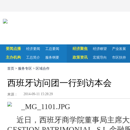
要闻点播
经济聚焦
经济要闻
工总要闻
经济瞭望
产业发展
主办机构
政策资讯
工总简介
服务纲要
宏观导向
市区扶持
首页
>
服务专区
>
区域合作
西班牙访问团一行到访本会
2014-09-11 15:28:29
来源：
近日，西班牙商学院董事局主席大卫
GESTION PATRIMONIAL, S.