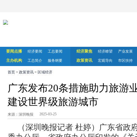
要闻点播
经济聚焦
经济要闻
工总要闻
经济瞭望
产业发展
主办机构
政策资讯
工总简介
服务纲要
宏观导向
市区扶持
首页
>
政策资讯
>
区域经济
广东发布20条措施助力旅游
建设世界级旅游城市
2025-03-25
来源：深圳晚报
（深圳晚报记者 杜婷）广东省政