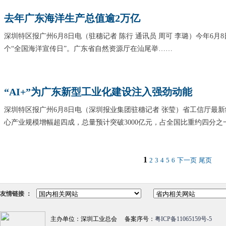
去年广东海洋生产总值逾2万亿
深圳特区报广州6月8日电（驻穗记者 陈行 通讯员 周可 李璐）今年6月
个“全国海洋宣传日”。广东省自然资源厅在汕尾举……
“AI+”为广东新型工业化建设注入强劲动能
深圳特区报广州6月8日电（深圳报业集团驻穗记者 张莹）省工信厅最新
心产业规模增幅超四成，总量预计突破3000亿元，占全国比重约四分之
1
2
3
4
5
6
下一页
尾页
友情链接 ：
主办单位：深圳工业总会 备案序号：
粤ICP备11065159号-5