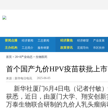
要闻点播
经济聚焦
经济要闻
工总要闻
经济瞭望
产业发展
主办机构
政策资讯
工总简介
服务纲要
宏观导向
市区扶持
首页
>
20+8产业动态
>
生物医药
首个国产九价HPV疫苗获批上市
2025-06-05
来源：新华每日电讯
新华社厦门6月4日电（记者付敏
获悉，近日，由厦门大学、翔安创新
万泰生物联合研制的九价人乳头瘤病