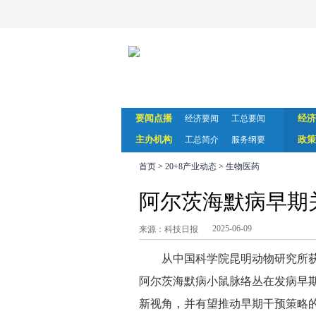
要闻点播
经济
经济要闻
工总要闻
主办机构
政策
工总简介
服务纲要
首页
>
20+8产业动态
>
生物医药
阿尔茨海默病早期
2025-06-09
来源：科技日报
从中国科学院昆明动物研究所
阿尔茨海默病小鼠脉络丛在发病早
新视角，并有望推动早期干预策略