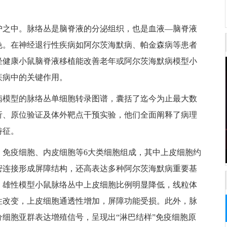
护之中。脉络丛是脑脊液的分泌组织，也是血液—脑脊液
色。在神经退行性疾病如阿尔茨海默病、帕金森病等患者
轻健康小鼠脑脊液移植能改善老年或阿尔茨海默病模型小
疾病中的关键作用。
病模型的脉络丛单细胞转录图谱，囊括了迄今为止最大数
析、原位验证及体外靶点干预实验，他们全面阐释了病理
特征。
、免疫细胞、内皮细胞等6大类细胞组成，其中上皮细胞约
密连接形成屏障结构，还高表达多种阿尔茨海默病重要基
，雄性模型小鼠脉络丛中上皮细胞比例明显降低，线粒体
性改变，上皮细胞通透性增加，屏障功能受损。此外，脉
细胞亚群表达增殖信号，呈现出“淋巴结样”免疫细胞原