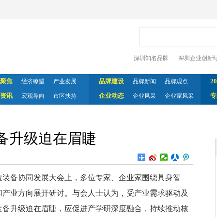
深圳知名品牌
深圳企业创新
聚焦
品牌建设
2
经济瞭望
产业发展
品牌新闻
品牌观点
资讯
企业动态
专
宏观导向
市区扶持
企业风采
企业家风采
备升级迫在眉睫
造装备协同发展大会上，多位专家、企业家围绕具身智
和产业方向展开研讨。与会人士认为，受产业需求驱动及
装备升级迫在眉睫，应促进产学研深度融合，持续推动核