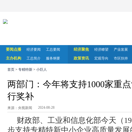
要闻点播
经济聚焦
经济要闻
工总要闻
经济瞭望
产业发展
主办机构
政策资讯
工总简介
服务纲要
宏观导向
市区扶持
首页
>
专精特新
>
小巨人
两部门：今年将支持1000家重点
行奖补
2024-08-28
来源：央视新闻
财政部、工业和信息化部今天（1
步支持专精特新中小企业高质量发展