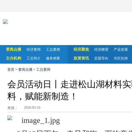
要闻点播
经济聚焦
经济要闻
工总要闻
经济瞭望
产业发展
主办机构
政策资讯
工总简介
服务纲要
宏观导向
市区扶持
首页
>
要闻点播
>
工总要闻
会员活动日丨走进松山湖材料实
料，赋能新制造！
2026-03-16
来源：