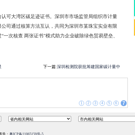
向认可大湾区碳足迹证书。深圳市市场监管局组织市计量
限公司通过核算方法互认，共同为深圳市某珠宝实业有限
“一次核查 两张证书”模式助力企业破除绿色贸易壁垒、
显
下一篇:
深圳检测院获批筹建国家碳计量中
1
2
3
4
5
6
7
序号：
粤ICP备11065159号-5