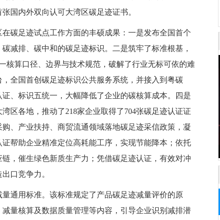
首张国内外双向认可大湾区碳足迹证书。
区在碳足迹试点工作方面的丰硕成果：一是发布全国首个
、碳减排、碳中和的碳足迹标识。二是筑牢了标准根基，
统一核算口径、边界与技术规范，破解了行业无标可依的难
台，全国首创碳足迹标识公共服务系统，并接入到粤碳
认证、标识五统一，大幅降低了企业的碳核算成本。四是
湾区各地，推动了218家企业取得了704张碳足迹认证证
采购、产业扶持、商贸流通领域落地碳足迹采信政策，凝
认证帮助企业精准定位高耗能工序，实现节能降本；依托
应链，催生绿色新质生产力；凭借碳足迹认证，有效对冲
造出口竞争力。
减量通用标准。该标准规定了产品碳足迹减量评价的原
、减量核算及数据质量管理等内容，引导企业识别减排潜