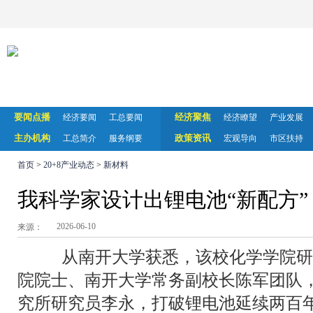
要闻点播
经济聚焦
经济要闻
工总要闻
经济瞭望
产业发展
主办机构
政策资讯
工总简介
服务纲要
宏观导向
市区扶持
首页
>
20+8产业动态
>
新材料
我科学家设计出锂电池“新配方”
2026-06-10
来源：
从南开大学获悉，该校化学学院研
院院士、南开大学常务副校长陈军团队
究所研究员李永，打破锂电池延续两百年