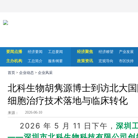
要闻点播
经济聚焦
经济要闻
工总要闻
经济瞭望
产业发展
主办机构
政策资讯
工总简介
服务纲要
宏观导向
市区扶持
首页
>
企业动态
>
企业风采
北科生物胡隽源博士到访北大国
细胞治疗技术落地与临床转化
2026-06-10
来源：
2026 年 5 月 11 日下午，
深圳
——
深圳市
北科生物
科技有限公司创