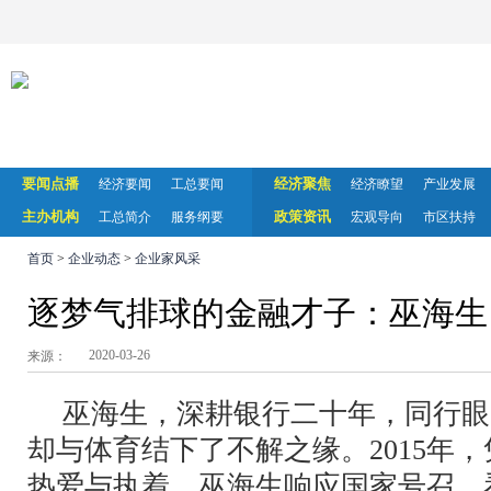
要闻点播
经济聚焦
经济要闻
工总要闻
经济瞭望
产业发展
主办机构
政策资讯
工总简介
服务纲要
宏观导向
市区扶持
首页
>
企业动态
>
企业家风采
逐梦气排球的金融才子：巫海生
2020-03-26
来源：
巫海生，深耕银行二十年，同行眼
却与体育结下了不解之缘。2015年
热爱与执着，巫海生响应国家号召，