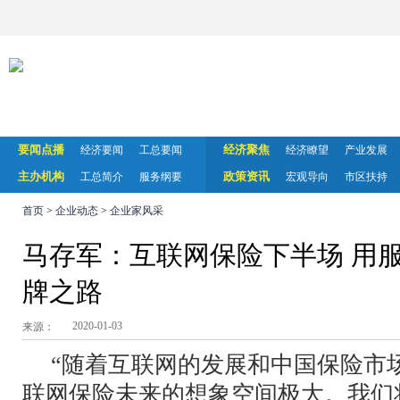
要闻点播
经济聚焦
经济要闻
工总要闻
经济瞭望
产业发展
主办机构
政策资讯
工总简介
服务纲要
宏观导向
市区扶持
首页
>
企业动态
>
企业家风采
马存军：互联网保险下半场 用
牌之路
2020-01-03
来源：
“随着互联网的发展和中国保险市
联网保险未来的想象空间极大。我们