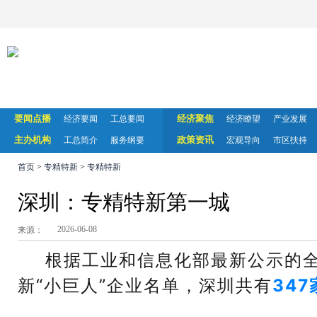
要闻点播
经济聚焦
经济要闻
工总要闻
经济瞭望
产业发展
主办机构
政策资讯
工总简介
服务纲要
宏观导向
市区扶持
首页
>
专精特新
>
专精特新
深圳：专精特新第一城
2026-06-08
来源：
根据工业和信息化部最新公示的
新“小巨人”企业名单，深圳共有
347