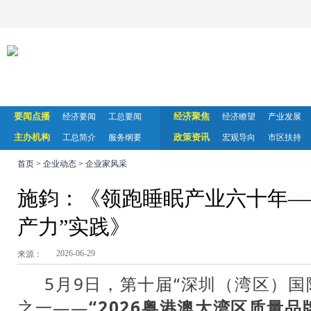
要闻点播
经济聚焦
经济要闻
工总要闻
经济瞭望
产业发展
主办机构
政策资讯
工总简介
服务纲要
宏观导向
市区扶持
首页
>
企业动态
>
企业家风采
施鈞：《领跑睡眠产业六十年—
产力”实践》
2026-06-29
来源：
5月9日，第十届“深圳（湾区）国
之一——
“2026粤港澳大湾区质量品