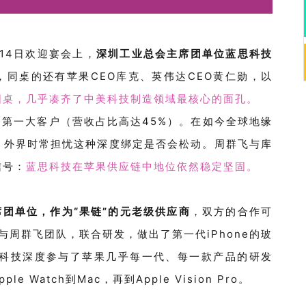
14
日欢迎宴会上，
深圳工业总会主席团单位蓝思科技
，同桌的还有苹果
CEO
库克、英伟达
CEO
黄仁勋，以
圆桌，几乎凑齐了中美科技制造领域最核心的面孔。
的第一大客户（营收占比高达
45%）。在如今全球地缘
，外界时常担忧这种深度绑定是否会松动。周群飞与库
信号：
蓝思科技在苹果供应链中地位
依然稳定坚固
。
席团单位，作为
“果链”的元老级供应商
，双方的
合作可
与周群飞团队
，联合研发，
做出了第一代
iPhone
的玻
科技深度参与了苹果几乎每一代、每一款产品的研发
pple Watch
到
Mac
，再到
Apple Vision Pro
。