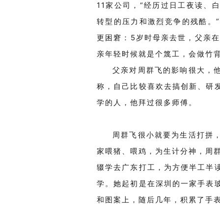
11
家公司，
“
经历过日工夜读、
转型的压力和激烈竞争的残酷。
”
更困窘：
5
岁时母亲去世，父亲
亲年轻时候就是个篾工，会做竹
父亲对周群飞的影响很大，
称，自己比较喜欢去搞创新、研
学的人，他拜过很多师傅。
周群飞很小就要为生活打拼
家喂猪、喂鸡，为生计分神，周
辍学去广东打工
，
为方便半工半
学。
她起初是在
深圳
的
一家手表
和图案上，
随后几年，积累
了
手