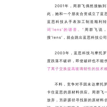
2001
年，周群飞偶然接触到
此，
她
和一个朋友合资成立了蓝
蓝思科技从手表加工制造
顺利
词
‘lens’
的谐音。
”
周群飞说
搜
‘lens’
，就会跳出蓝思科技公
2003年，蓝思科技与摩托
度跌落不破碎，即使破碎也不能
了
离子交换
提高玻璃韧性的技术
不料，竞争对手因未达摩托
卡住蓝思的原材料供应。周群飞
放弃，另辟蹊径寻找新的原材料