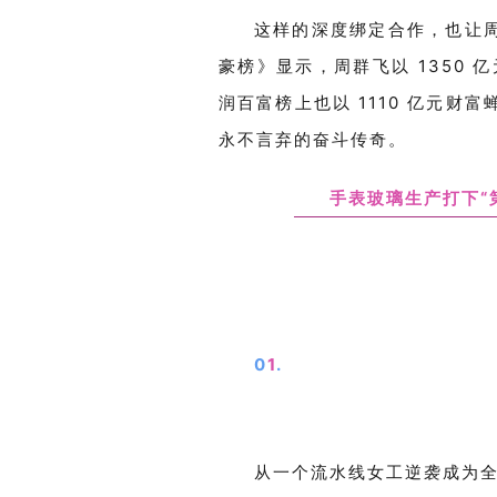
这样的深度绑定合作，也让
豪榜》
显示
，周群飞以
1350 
润百富榜上也以 1110 亿元财
永不言弃的奋斗传奇。
手表玻璃生产打下“
0
1
.
从一个流水线女工逆袭成为