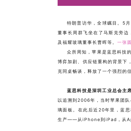
特朗普访华，全球瞩目。
5
月
董事长
周群飞
坐在了马斯克旁边
及福耀玻璃董事长
曹晖
等。
一张
众所周知，苹果是
蓝思科技
博弈加剧、供应链重构的背景下
克同桌畅谈，释放了一个强烈的
蓝思科技是
深圳工业总会主
以追溯到
2006
年
，
当时苹果团队
璃面板。在此后近
20
年里，蓝思
生产
——
从
iPhone
到
iPad
，从
A