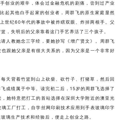
白手创业的艰辛，体会过金融危机的剧痛，尝到过产业
比起其他白手起家的创业者，周群飞的原生家庭显然
在上世纪
60
年代的事故中被炸瞎双眼、炸掉两根手。父
背篮，失明后的父亲靠着这门手艺养活了三个孩子。
他请人教她念三字经，要她抄写
《增广贤文》
。周群飞
发也跟她父亲是有很大关系的，因为父亲是一个非常好
，每天背着竹篮到山上砍柴、砍竹子、打猪草，然后回
群飞成绩属于中等。读完初二后，
15
岁的周群飞选择了
读，
她
特意把打工的首站选择在深圳大学附近的澳亚光
玻璃工厂打工
，
自学丝网印刷技术应用到手表玻璃印字
表玻璃
生产
技术和经验后，便走上
创业之路。