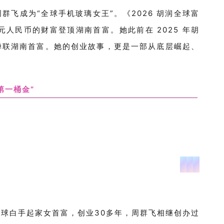
周群飞
成为
“全球手机玻璃女王”
。
《
2026 胡润全球富
亿元人民币的财富登顶湖南首富。她此前在 2025 年胡
富蝉联湖南首富。
她的创业故事，
更是
一部从底层崛起、
第一桶金”
全球白手起家女首富，
创业
30
多年
，
周群飞相继创办
过